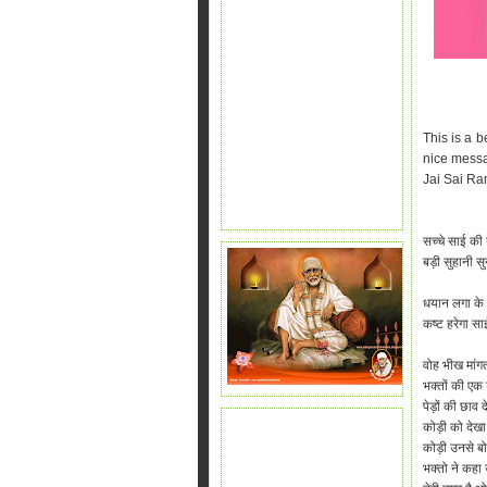
This is a b
nice messa
Jai Sai Ra
सच्चे साई की 
बड़ी सुहानी सु
धयान लगा के 
कष्ट हरेगा सा
वोह भीख मांग
भक्तों की एक 
पेड़ों की छाव द
कोड़ी को देखा
कोड़ी उनसे बोल
भक्तो ने कहा 