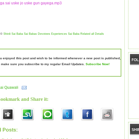
ga sai uske jo uske gun gayega.mp3
©
Shirdi Sai Baba Sai Babas Devotees Experiences Sai Baba Related all Details
ou enjoyed this post and wish to be informed whenever a new post is published,
FO
 make sure you subscribe to my regular Email Updates.
Subscribe Now!
ai Quawali
Bookmark and Share it:
d Posts:
SHI
Sai Quawali