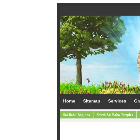
Home
Sitemap
Services
Gr
Sai Baba Bhajans
Shirdi Sai Baba Temples