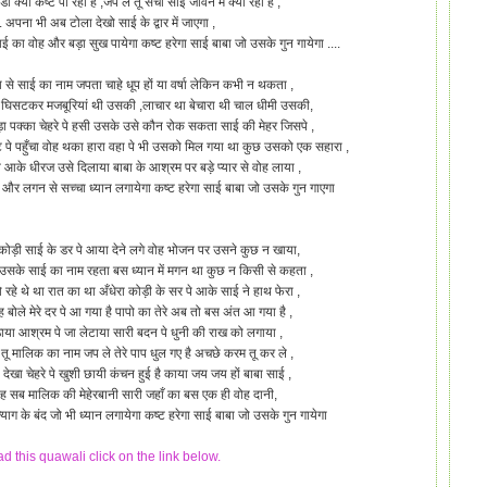
डी क्योँ कष्ट पा रहा है ,जप ले तू सचा साई जीवन में क्या रहा है ,
 अपना भी अब टोला देखो साई के द्वार में जाएगा ,
ाई का वोह और बड़ा सुख पायेगा कष्ट हरेगा साई बाबा जो उसके गुन गायेगा ....
 से साई का नाम जपता चाहे धूप हों या वर्षा लेकिन कभी न थकता ,
घिसटकर मजबूरियां थी उसकी ,लाचार था बेचारा थी चाल धीमी उसकी,
़ा पक्का चेहरे पे हसी उसके उसे कौन रोक सकता साई की मेहर जिसपे ,
ट पे पहुँचा वोह थका हारा वहा पे भी उसको मिल गया था कुछ उसको एक सहारा ,
आके धीरज उसे दिलाया बाबा के आश्रम पर बड़े प्यार से वोह लाया ,
और लगन से सच्चा ध्यान लगायेगा कष्ट हरेगा साई बाबा जो उसके गुन गाएगा
ा कोड़ी साई के डर पे आया देने लगे वोह भोजन पर उसने कुछ न खाया,
ें उसके साई का नाम रहता बस ध्यान में मगन था कुछ न किसी से कहता ,
रहे थे था रात का था अँधेरा कोड़ी के सर पे आके साई ने हाथ फेरा ,
वोह बोले मेरे दर पे आ गया है पापो का तेरे अब तो बस अंत आ गया है ,
ाया आश्रम पे जा लेटाया सारी बदन पे धुनी की राख को लगाया ,
ै तू मालिक का नाम जप ले तेरे पाप धुल गए है अचछे करम तू कर ले ,
ेखा चेहरे पे खुशी छायी कंचन हुई है काया जय जय हों बाबा साई ,
यह सब मालिक की मेहेरबानी सारी जहाँ का बस एक ही वोह दानी,
्याग के बंद जो भी ध्यान लगायेगा कष्ट हरेगा साई बाबा जो उसके गुन गायेगा
 this quawali click on the link below.