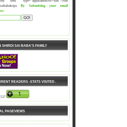
y feed" type="application/rss+xml">Join
isaibabakripa
By Submitting your email
ss:
N SHIRDI SAI BABA'S FAMILY
RENT READERS -STATS VISITED .
,537
AL PAGEVIEWS