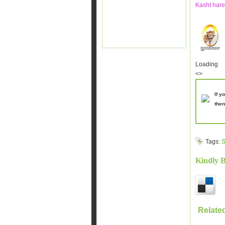
Kasht hare
Loading
<>
If y
then
Tags:
S
Kindly 
Relate