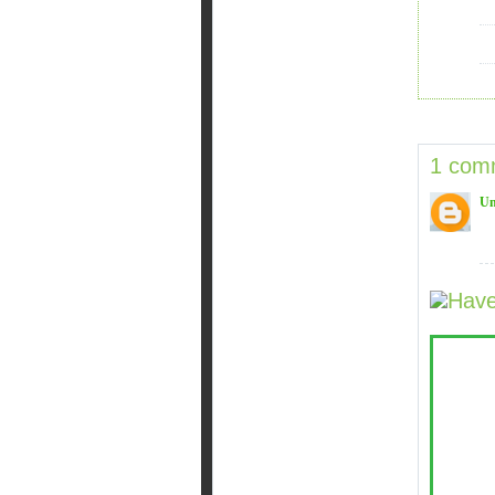
1 com
U
Have