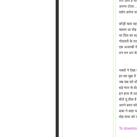
तेरी उमर है थो
अपना टोला....
दर्शन करेगा स
कोड़ी चला वहा
चलता था वोह 
था दिल का बड
गोदावरी के त
एक अजनबी ने 
तन मन धन से 
भक्तो ने देख
हर दम जुबा म
जब सब सरे सो 
बड़े प्यार से 
इन हाथ से उठ
बोले तू ठीक ह
अपने बदन को द
बाबा ने कहा 
मोह माया को त
To download