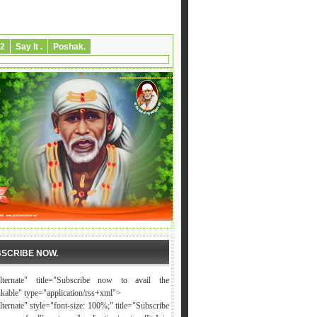
2
Say It .
Poshak.
SCRIBE NOW.
alternate" title="Subscribe now to avail the
nkable" type="application/rss+xml">
lternate" style="font-size: 100%;" title="Subscribe