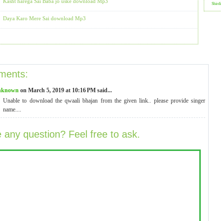
Kasht harega Sai Baba jo uske download Mp3
Shird
Daya Karo Mere Sai download Mp3
ments:
nknown
on March 5, 2019 at 10:16 PM said...
Unable to download the qwaali bhajan from the given link.. please provide singer
name....
 any question? Feel free to ask.