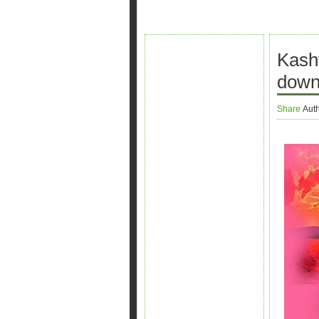
Kash
down
Share
Aut