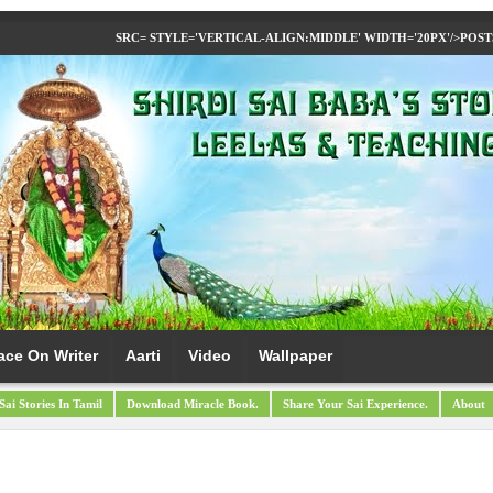
SRC= STYLE='VERTICAL-ALIGN:MIDDLE' WIDTH='20PX'/>
POST
ace On Writer
Aarti
Video
Wallpaper
Sai Stories In Tamil
Download Miracle Book.
Share Your Sai Experience.
About