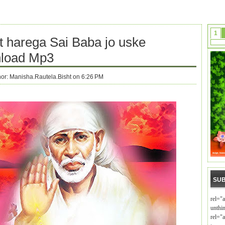
1
t harega Sai Baba jo uske
load Mp3
hor:
Manisha.Rautela.Bisht on 6:26 PM
SUB
rel="
unthi
rel="a