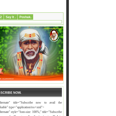
2
Say It .
Poshak.
SCRIBE NOW.
alternate" title="Subscribe now to avail the
nkable" type="application/rss+xml">
lternate" style="font-size: 100%;" title="Subscribe