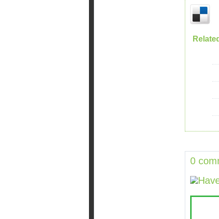
Relate
0 com
Have