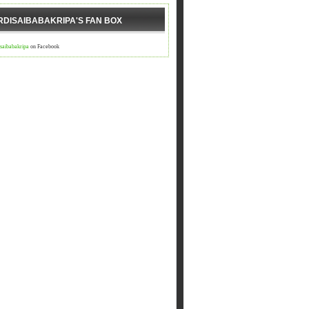
RDISAIBABAKRIPA'S FAN BOX
isaibabakripa
on Facebook