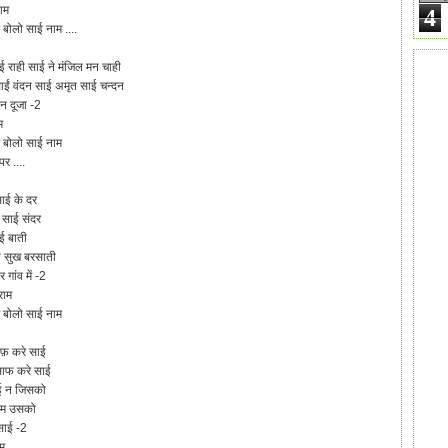
ाम
4
बोलो साई नाम ....
ई राही साई ने मंजिल मन चाही
ाईं वंदन साई अमृत साई चन्दन
न दूजा -2
म
 बोलो साई नाम
र ....
साई के दर
 साई संदर
ई बाती
ी सुख बरसाती
 गांव में -2
राम
 बोलो साई नाम
ाफ़ करे साई
साफ करे साई
ोई न जिसको
े हम उसको
साई -2
ाम