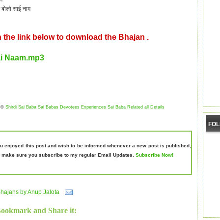
 बोलो साई नाम
n the link below to download the Bhajan .
ai Naam.mp3
©
Shirdi Sai Baba Sai Babas Devotees Experiences Sai Baba Related all Details
FO
ou enjoyed this post and wish to be informed whenever a new post is published,
 make sure you subscribe to my regular Email Updates.
Subscribe Now!
hajans by Anup Jalota
Bookmark and Share it: