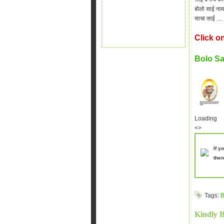
बोलो साई नाम
साचा साई ....
Click o
Bolo S
Loading
<>
If y
then
Tags:
B
Kindly 