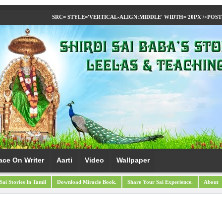
SRC= STYLE='VERTICAL-ALIGN:MIDDLE' WIDTH='20PX'/>
POST
ace On Writer
Aarti
Video
Wallpaper
Sai Stories In Tamil
Download Miracle Book.
Share Your Sai Experience.
About