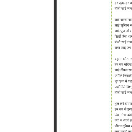
हर सुबह हर श
बोलो साई नाम 
साई रास्ता सा
साई सुमिरन स
साई पूजा और 
शिर्डी जैसा धा
बोलो साई नाम
सचा साई जग प
बड़ा न छोटा 
हम सब नदिया
साई दीपक सा
ज्योति जिसक
धुप छाव मैं शहर
जहाँ मिले विश्
बोलो साई नाम
भूल करे हम म
हम सब से इन्
उंचा नीचा क
क्योँ न ध्याय
जीवन दुविधा 
साई बनाये क