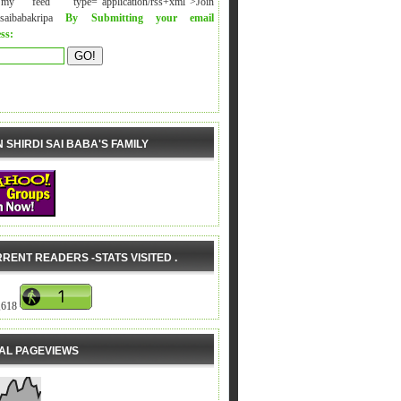
y feed" type="application/rss+xml">Join
isaibabakripa
By Submitting your email
ss:
N SHIRDI SAI BABA'S FAMILY
RENT READERS -STATS VISITED .
,618
AL PAGEVIEWS