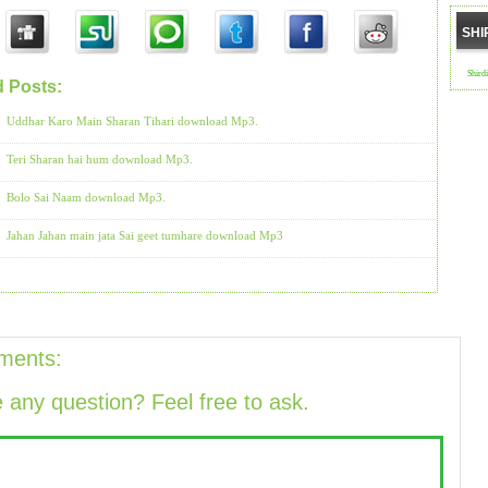
SHI
Shird
d Posts:
Bhajans by Anup Jalota
Uddhar Karo Main Sharan Tihari download Mp3.
Teri Sharan hai hum download Mp3.
Bolo Sai Naam download Mp3.
Jahan Jahan main jata Sai geet tumhare download Mp3
ments:
 any question? Feel free to ask.