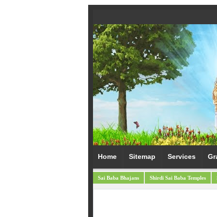
Home
Sitemap
Services
Gr
Sai Baba Bhajans
Shirdi Sai Baba Temples