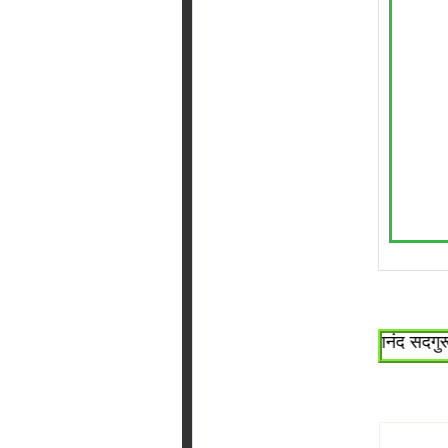
~श्री सच्चिदानंद सदगुरू श्र